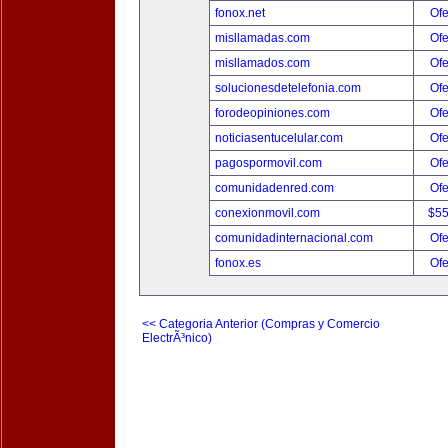
fonox.net
Ofe
misllamadas.com
Ofe
misllamados.com
Ofe
solucionesdetelefonia.com
Ofe
forodeopiniones.com
Ofe
noticiasentucelular.com
Ofe
pagospormovil.com
Ofe
comunidadenred.com
Ofe
conexionmovil.com
$5
comunidadinternacional.com
Ofe
fonox.es
Ofe
<< Categoria Anterior (Compras y Comercio
ElectrÃ³nico)