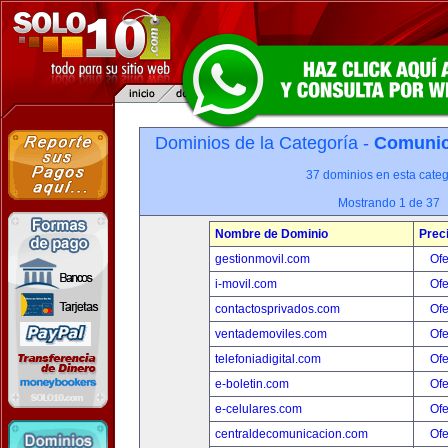
Dominios de la Categoría -
Comunica
37 dominios en esta categ
Mostrando 1 de 37
Nombre de Dominio
Prec
gestionmovil.com
Ofe
i-movil.com
Ofe
contactosprivados.com
Ofe
ventademoviles.com
Ofe
telefoniadigital.com
Ofe
e-boletin.com
Ofe
e-celulares.com
Ofe
centraldecomunicacion.com
Ofe