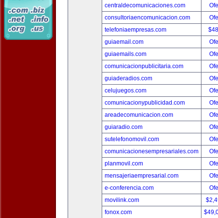
centraldecomunicaciones.com
Ofe
consultoriaencomunicacion.com
Ofe
telefoniaempresas.com
$4
guiaemail.com
Ofe
guiaemails.com
Ofe
comunicacionpublicitaria.com
Ofe
guiaderadios.com
Ofe
celujuegos.com
Ofe
comunicacionypublicidad.com
Ofe
areadecomunicacion.com
Ofe
guiaradio.com
Ofe
sutelefonomovil.com
Ofe
comunicacionesempresariales.com
Ofe
planmovil.com
Ofe
mensajeriaempresarial.com
Ofe
e-conferencia.com
Ofe
movilink.com
$2,
fonox.com
$49,