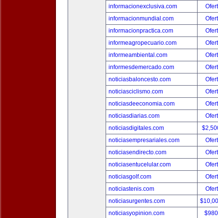
informacionexclusiva.com
Ofer
informacionmundial.com
Ofer
informacionpractica.com
Ofer
informeagropecuario.com
Ofer
informeambiental.com
Ofer
informesdemercado.com
Ofer
noticiasbaloncesto.com
Ofer
noticiasciclismo.com
Ofer
noticiasdeeconomia.com
Ofer
noticiasdiarias.com
Ofer
noticiasdigitales.com
$2,50
noticiasempresariales.com
Ofer
noticiasendirecto.com
Ofer
noticiasentucelular.com
Ofer
noticiasgolf.com
Ofer
noticiastenis.com
Ofer
noticiasurgentes.com
$10,0
noticiasyopinion.com
$980