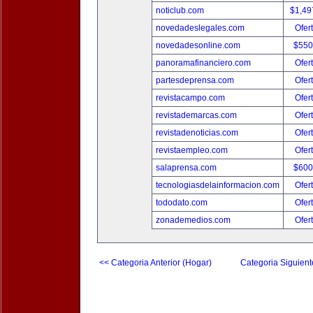
noticlub.com
$1,49
novedadeslegales.com
Ofer
novedadesonline.com
$550
panoramafinanciero.com
Ofer
partesdeprensa.com
Ofer
revistacampo.com
Ofer
revistademarcas.com
Ofer
revistadenoticias.com
Ofer
revistaempleo.com
Ofer
salaprensa.com
$600
tecnologiasdelainformacion.com
Ofer
tododato.com
Ofer
zonademedios.com
Ofer
<< Categoria Anterior (Hogar)
Categoria Siguient