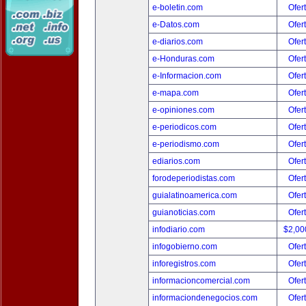
e-boletin.com
Ofer
e-Datos.com
Ofer
e-diarios.com
Ofer
e-Honduras.com
Ofer
e-Informacion.com
Ofer
e-mapa.com
Ofer
e-opiniones.com
Ofer
e-periodicos.com
Ofer
e-periodismo.com
Ofer
ediarios.com
Ofer
forodeperiodistas.com
Ofer
guialatinoamerica.com
Ofer
guianoticias.com
Ofer
infodiario.com
$2,00
infogobierno.com
Ofer
inforegistros.com
Ofer
informacioncomercial.com
Ofer
informaciondenegocios.com
Ofer