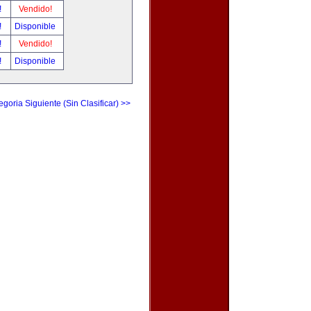
!
Vendido!
!
Disponible
!
Vendido!
!
Disponible
egoria Siguiente (Sin Clasificar) >>