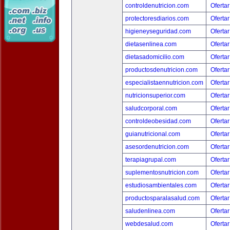
controldenutricion.com
Ofertar
protectoresdiarios.com
Ofertar
higieneyseguridad.com
Ofertar
dietasenlinea.com
Ofertar
dietasadomicilio.com
Ofertar
productosdenutricion.com
Ofertar
especialistaennutricion.com
Ofertar
nutricionsuperior.com
Ofertar
saludcorporal.com
Ofertar
controldeobesidad.com
Ofertar
guianutricional.com
Ofertar
asesordenutricion.com
Ofertar
terapiagrupal.com
Ofertar
suplementosnutricion.com
Ofertar
estudiosambientales.com
Ofertar
productosparalasalud.com
Ofertar
saludenlinea.com
Ofertar
webdesalud.com
Ofertar