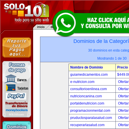
Dominios de la Categor
30 dominios en esta categ
Mostrando 1 de 30
Nombre de Dominio
Precio
guiamedicamentos.com
$449.
e-nutricion.com
Ofertar
consultorioenlinea.com
Ofertar
nutricioncanina.com
Ofertar
portaldenutricion.com
Ofertar
programacionmental.com
Ofertar
pruductosparalasalud.com
Ofertar
recuperarlasalud.com
Ofertar