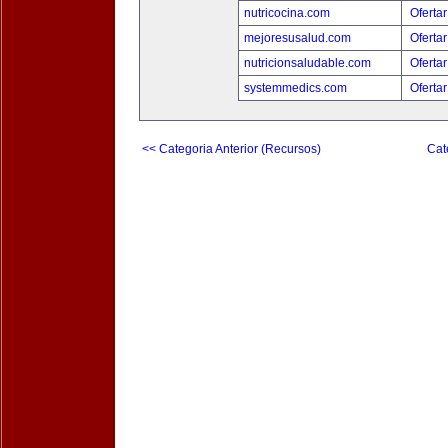
nutricocina.com
Ofertar
mejoresusalud.com
Ofertar
nutricionsaludable.com
Ofertar
systemmedics.com
Ofertar
<< Categoria Anterior (Recursos)
Cat