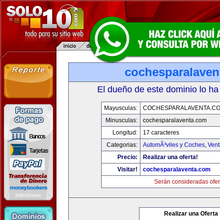
cochesparalaven
El dueño de este dominio lo ha
Mayusculas:
COCHESPARALAVENTA.C
Minusculas:
cochesparalaventa.com
Longitud:
17 caracteres
Categorias:
AutomÃ³viles y Coches
,
Vent
Precio:
Realizar una oferta!
Visitar!
cochesparalaventa.com
Serán consideradas ofer
Realizar una Oferta