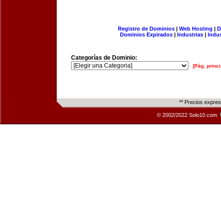
Registro de Dominios
|
Web Hosting
|
D
Dominios Expirados
|
Industrias
|
Indu
Categorías de Dominio:
[Pág. princi
** Precios expre
© 2002/2022 Solo10.com