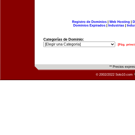
Registro de Dominios
|
Web Hosting
|
D
Dominios Expirados
|
Industrias
|
Indu
Categorías de Dominio:
[Pág. princi
** Precios expre
© 2002/2022 Solo10.com