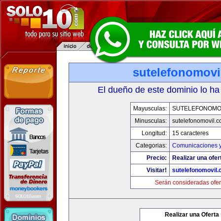
sutelefonomovi
El dueño de este dominio lo ha
Mayusculas:
SUTELEFONOMO
Minusculas:
sutelefonomovil.
Longitud:
15 caracteres
Categorias:
Comunicaciones y
Precio:
Realizar una ofer
Visitar!
sutelefonomovil
Serán consideradas ofer
Realizar una Oferta