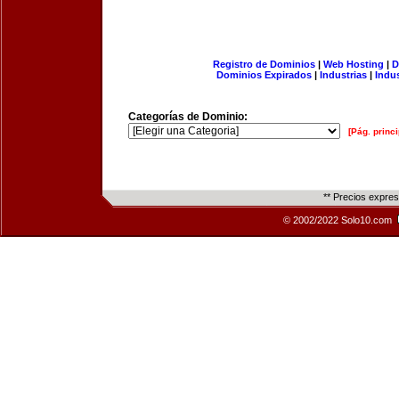
Registro de Dominios
|
Web Hosting
|
D
Dominios Expirados
|
Industrias
|
Indu
Categorías de Dominio:
[Pág. princi
** Precios expre
© 2002/2022 Solo10.com