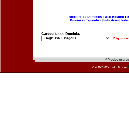
Registro de Dominios
|
Web Hosting
|
D
Dominios Expirados
|
Industrias
|
Indu
Categorías de Dominio:
[Pág. princi
** Precios expre
© 2002/2022 Solo10.com