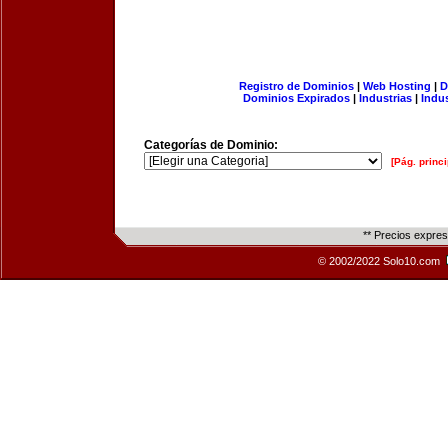
Registro de Dominios
|
Web Hosting
|
D
Dominios Expirados
|
Industrias
|
Indu
Categorías de Dominio:
[Pág. princi
** Precios expre
© 2002/2022 Solo10.com