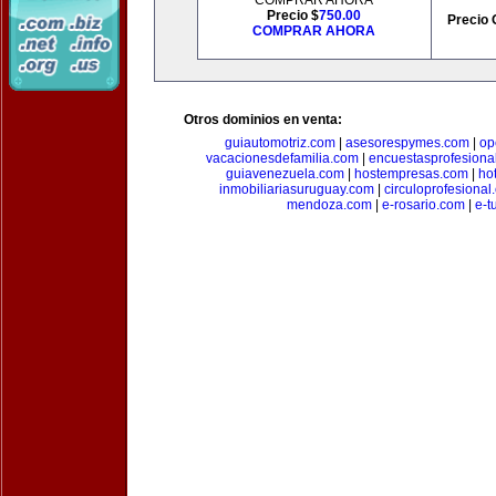
COMPRAR AHORA
Precio $
750.00
Precio 
COMPRAR AHORA
Otros dominios en venta:
guiautomotriz.com
|
asesorespymes.com
|
op
vacacionesdefamilia.com
|
encuestasprofesiona
guiavenezuela.com
|
hostempresas.com
|
ho
inmobiliariasuruguay.com
|
circuloprofesional
mendoza.com
|
e-rosario.com
|
e-