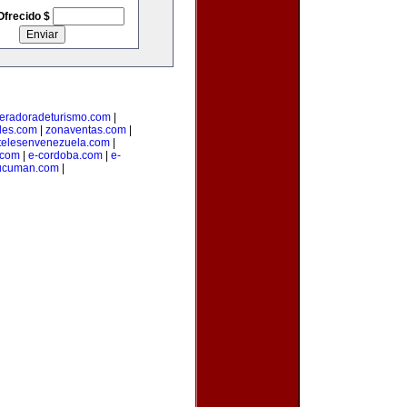
Ofrecido $
eradoradeturismo.com
|
les.com
|
zonaventas.com
|
telesenvenezuela.com
|
.com
|
e-cordoba.com
|
e-
tucuman.com
|