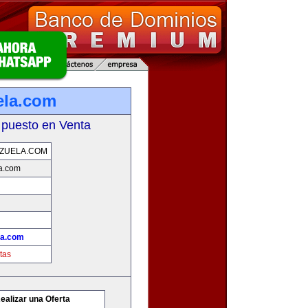
ela.com
 puesto en Venta
ZUELA.COM
a.com
la.com
tas
ealizar una Oferta