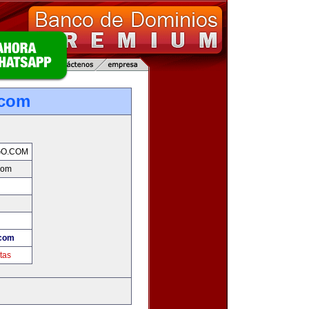
.com
GO.COM
com
.com
tas