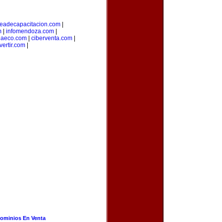
eadecapacitacion.com
|
m
|
infomendoza.com
|
iaeco.com
|
ciberventa.com
|
vertir.com
|
ominios En Venta